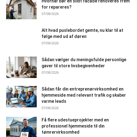
Hvornår bør en slidt facade renoveres frem
for repareres?
07/08/2026
Alt hvad puslebordet gemte, nu klar til at
følge med ud af døren
07/08/2026
Sådan vælger du meningsfulde personlige
gaver til store livsbegivenheder
07/08/2026
Sådan får din entreprenørvirksomhed en
hjemmeside med relevant trafik og skaber
varme leads
07/08/2026
Få flere udestueprojekter med en
professionel hjemmeside til din
tømrervirksomhed