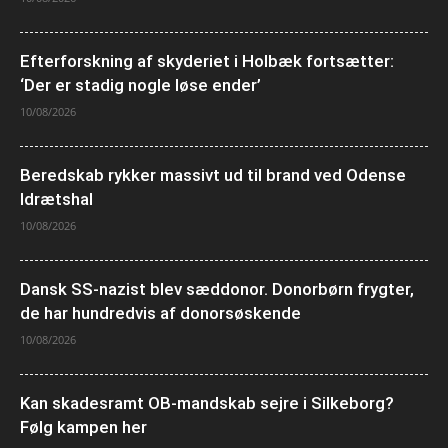
Efterforskning af skyderiet i Holbæk fortsætter:
‘Der er stadig nogle løse ender’
10/08/2026
Beredskab rykker massivt ud til brand ved Odense
Idrætshal
10/08/2026
Dansk SS-nazist blev sæddonor. Donorbørn frygter,
de har hundredvis af donorsøskende
10/08/2026
Kan skadesramt OB-mandskab sejre i Silkeborg?
Følg kampen her