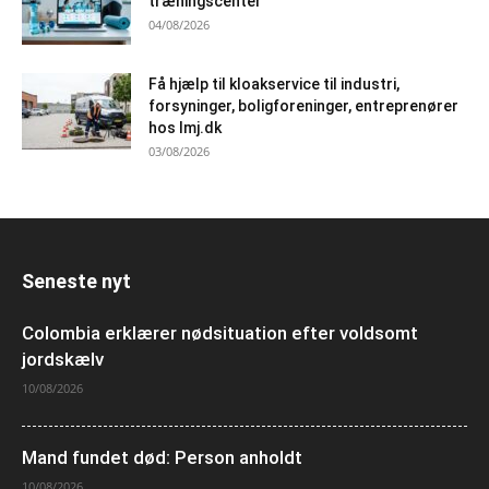
træningscenter
04/08/2026
Få hjælp til kloakservice til industri,
forsyninger, boligforeninger, entreprenører
hos lmj.dk
03/08/2026
Seneste nyt
Colombia erklærer nødsituation efter voldsomt
jordskælv
10/08/2026
Mand fundet død: Person anholdt
10/08/2026