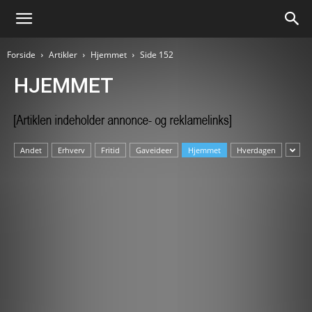
Forside
Artikler
Hjemmet
Side 152
HJEMMET
Andet
Erhverv
Fritid
Gaveideer
Hjemmet
Hverdagen