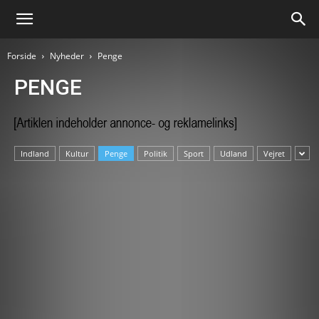
Forside
Nyheder
Penge
PENGE
Indland
Kultur
Penge
Politik
Sport
Udland
Vejret