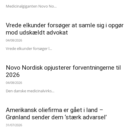
Medicinalgiganten Novo No...
Vrede elkunder forsøger at samle sig i opgør
mod udskældt advokat
04/08/2026
Vrede elkunder forsøger l...
Novo Nordisk opjusterer forventningerne til
2026
04/08/2026
Den danske medicinalvirks...
Amerikansk oliefirma er gået i land –
Grønland sender dem ‘stærk advarsel’
31/07/2026