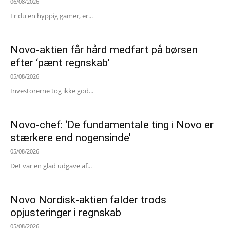
06/08/2026
Er du en hyppig gamer, er...
Novo-aktien får hård medfart på børsen
efter ‘pænt regnskab’
05/08/2026
Investorerne tog ikke god...
Novo-chef: ‘De fundamentale ting i Novo er
stærkere end nogensinde’
05/08/2026
Det var en glad udgave af...
Novo Nordisk-aktien falder trods
opjusteringer i regnskab
05/08/2026