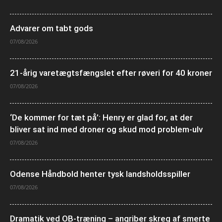
Advarer om tabt gods
07/08/2026
21-årig varetægtsfængslet efter røveri for 40 kroner
07/08/2026
‘De kommer for tæt på’: Henry er glad for, at der
bliver sat ind med droner og skud mod problem-ulv
07/08/2026
Odense Håndbold henter tysk landsholdsspiller
07/08/2026
Dramatik ved OB-træning – angriber skreg af smerte