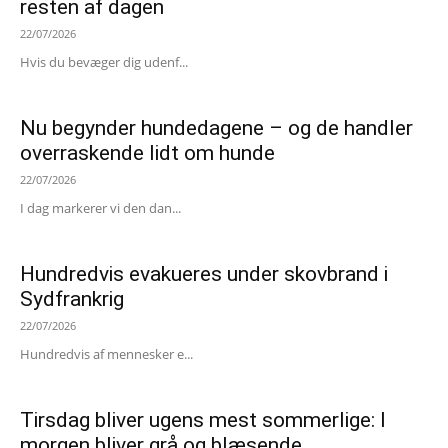
resten af dagen
22/07/2026
Hvis du bevæger dig udenf...
Nu begynder hundedagene – og de handler
overraskende lidt om hunde
22/07/2026
I dag markerer vi den dan...
Hundredvis evakueres under skovbrand i
Sydfrankrig
22/07/2026
Hundredvis af mennesker e...
Tirsdag bliver ugens mest sommerlige: I
morgen bliver grå og blæsende