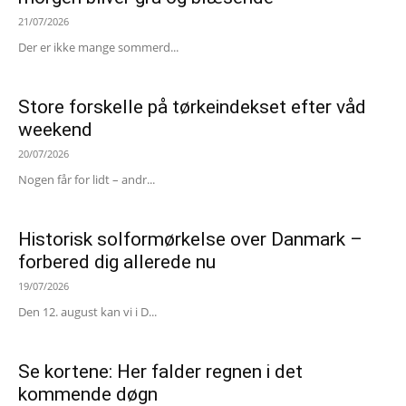
21/07/2026
Der er ikke mange sommerd...
Store forskelle på tørkeindekset efter våd
weekend
20/07/2026
Nogen får for lidt – andr...
Historisk solformørkelse over Danmark –
forbered dig allerede nu
19/07/2026
Den 12. august kan vi i D...
Se kortene: Her falder regnen i det
kommende døgn