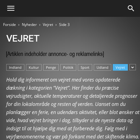
Forside
Nyheder
Vejret
Side 3
VEJRET
Indland
Kultur
Penge
Politik
Sport
Udland
Vejret
Hold dig informeret om vejret med vores opdaterede
dækning i kategorien “Vejret”. Her finder du præcise
vejrudsigter, aktuelle temperaturer og detaljerede prognoser
for din lokalområde og resten af verden. Uanset om du
planlægger en ferie, en udendørs aktivitet, eller blot ønsker at
vide, hvad vejret bringer i dag, tilbyder vi de nyeste data og
indsigt til at hjælpe dig med at forberede dig. Følg med i
vejrfænomenerne og vær på forkant med det skiftende klima.