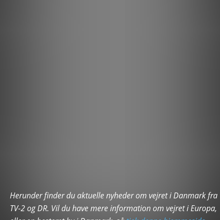
Herunder finder du aktuelle nyheder om vejret i Danmark fra
TV-2 og DR. Vil du have mere information om vejret i Europa,