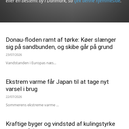
eller en bestemt by i Danmark, så
tjek denne hjemmeside
.
Donau-floden ramt af tørke: Køer slænger
sig på sandbunden, og skibe går på grund
23/07/2026
Vandstanden i Europas næs...
Ekstrem varme får Japan til at tage nyt
varsel i brug
22/07/2026
Sommerens ekstreme varme ...
Kraftige byger og vindstød af kulingstyrke