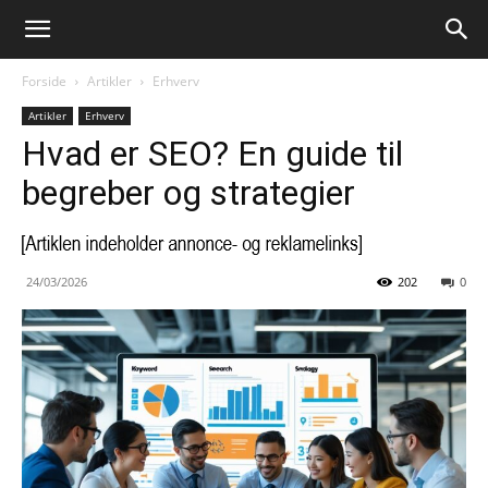
Forside
Artikler
Erhverv
Artikler
Erhverv
Hvad er SEO? En guide til
begreber og strategier
24/03/2026
202
0