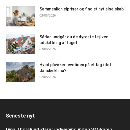
Sammenlign elpriser og find et nyt elselskab
03/08/2026
Sådan undgår du de dyreste fejl ved
udskiftning af taget
03/08/2026
Hvad påvirker levetiden på et tag i det
danske klima?
02/08/2026
Seneste nyt
Dina Thorslund klarer indvejning inden VM-kamp