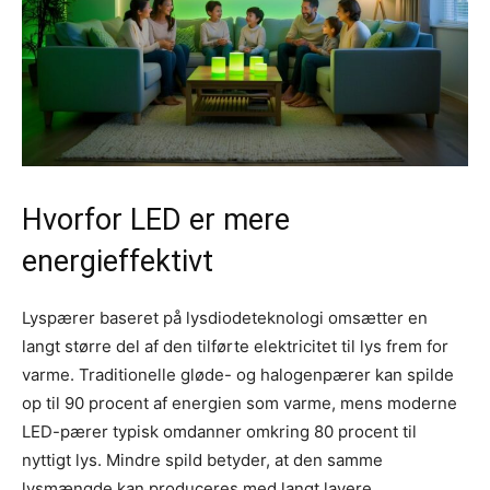
Hvorfor LED er mere
energieffektivt
Lyspærer baseret på lysdiode­teknologi omsætter en
langt større del af den tilførte elektricitet til lys frem for
varme. Traditionelle gløde- og halogen­pærer kan spilde
op til 90 procent af energien som varme, mens moderne
LED-pærer typisk omdanner omkring 80 procent til
nyttigt lys. Mindre spild betyder, at den samme
lysmængde kan produceres med langt lavere