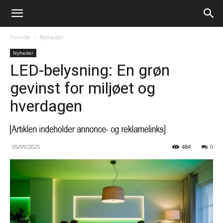
Forside
Nyheder
Nyheder
LED-belysning: En grøn
gevinst for miljøet og
hverdagen
05/05/2025
484
0