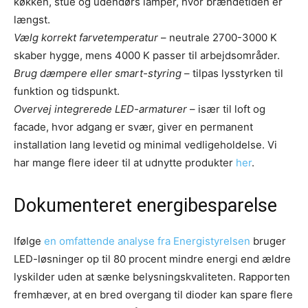
køkken, stue og udendørs lamper, hvor brændetiden er
længst.
Vælg korrekt farvetemperatur
– neutrale 2700-3000 K
skaber hygge, mens 4000 K passer til arbejds­områder.
Brug dæmpere eller smart-styring
– tilpas lysstyrken til
funktion og tidspunkt.
Overvej integrerede LED-armaturer
– især til loft og
facade, hvor adgang er svær, giver en permanent
installation lang levetid og minimal vedligeholdelse. Vi
har mange flere ideer til at udnytte produkter
her
.
Dokumenteret energibesparelse
Ifølge
en omfattende analyse fra Energistyrelsen
bruger
LED-løsninger op til 80 procent mindre energi end ældre
lyskilder uden at sænke belysnings­kvaliteten. Rapporten
fremhæver, at en bred overgang til dioder kan spare flere