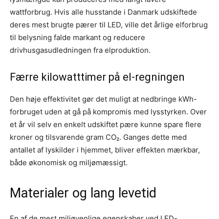
wattforbrug. Hvis alle husstande i Danmark udskiftede
deres mest brugte pærer til LED, ville det årlige elforbrug
til belysning falde markant og reducere
drivhusgasudledningen fra elproduktion.
Færre kilowatt­timer på el-regningen
Den høje effektivitet gør det muligt at nedbringe kWh-
forbruget uden at gå på kompromis med lysstyrken. Over
et år vil selv en enkelt udskiftet pære kunne spare flere
kroner og tilsvarende gram CO₂. Ganges dette med
antallet af lyskilder i hjemmet, bliver effekten mærkbar,
både økonomisk og miljø­mæssigt.
Materialer og lang levetid
En af de mest miljø­venlige egenskaber ved LED-