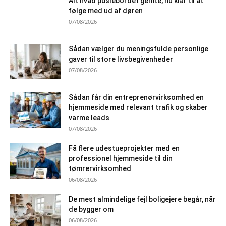
Alt hvad puslebordet gemte, nu klar til at
følge med ud af døren
07/08/2026
Sådan vælger du meningsfulde personlige
gaver til store livsbegivenheder
07/08/2026
Sådan får din entreprenørvirksomhed en
hjemmeside med relevant trafik og skaber
varme leads
07/08/2026
Få flere udestueprojekter med en
professionel hjemmeside til din
tømrervirksomhed
06/08/2026
De mest almindelige fejl boligejere begår, når
de bygger om
06/08/2026